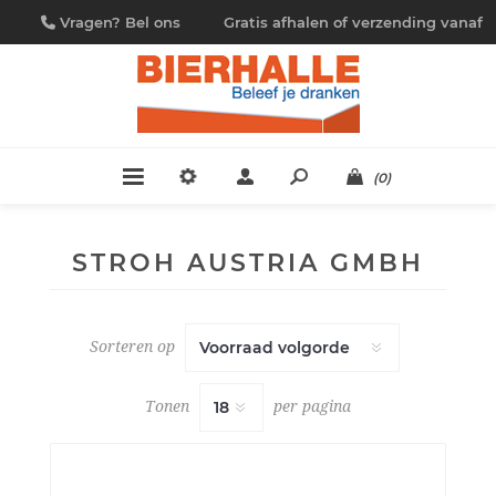
Vragen? Bel ons
Gratis afhalen of verzending vanaf
09/230.88.44
€ 4,95
(0)
STROH AUSTRIA GMBH
Sorteren op
Tonen
per pagina