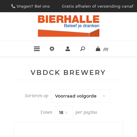
Vragen? Bel ons
Gratis afhalen of verzending vanaf
09/230.88.44
€ 4,95
(0)
VBDCK BREWERY
Sorteren op
Tonen
per pagina