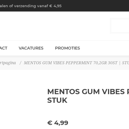
halen of verzending vanaf € 4,95
ACT
VACATURES
PROMOTIES
rtpagina
/
MENTOS GUM VIBES PEPPERMINT 70,2GR 30ST | ST
MENTOS GUM VIBES 
STUK
€ 4,99