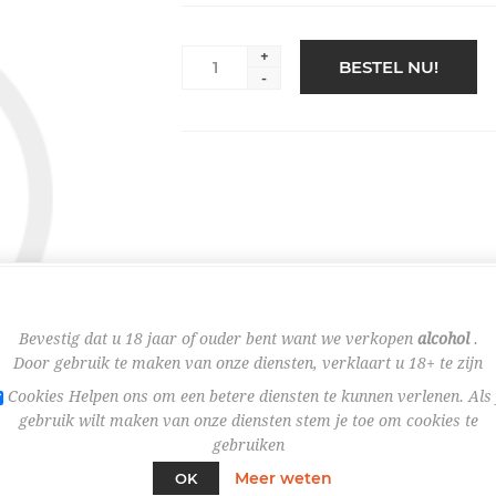
+
BESTEL NU!
-
Bevestig dat u 18 jaar of ouder bent want we verkopen
alcohol
.
Door gebruik te maken van onze diensten, verklaart u 18+ te zijn
Cookies Helpen ons om een betere diensten te kunnen verlenen. Als 
gebruik wilt maken van onze diensten stem je toe om cookies te
gebruiken
Meer weten
OK