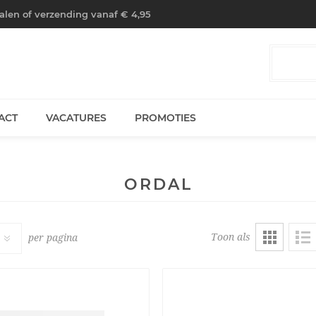
halen of verzending vanaf € 4,95
ACT
VACATURES
PROMOTIES
ORDAL
Toon als
per pagina