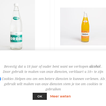
Bestel nu!
Bestel nu!
Bevestig dat u 18 jaar of ouder bent want we verkopen
alcohol
.
Door gebruik te maken van onze diensten, verklaart u 18+ te zijn
HT BRUISEND 1L X6 *BAK
ORDAL ORANGE 1/1X6 BAK
FL
Cookies Helpen ons om een betere diensten te kunnen verlenen. Als 
€ 1,67
gebruik wilt maken van onze diensten stem je toe om cookies te
gebruiken
Meer weten
OK