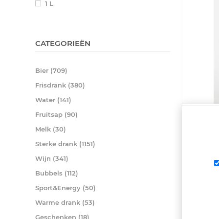
1 L
CATEGORIEËN
Bier (709)
Frisdrank (380)
Water (141)
Fruitsap (90)
Melk (30)
Sterke drank (1151)
Wijn (341)
ORDAL LIC
FLES
Bubbels (112)
€ 1,05
Sport&Energy (50)
Warme drank (53)
Geschenken (18)