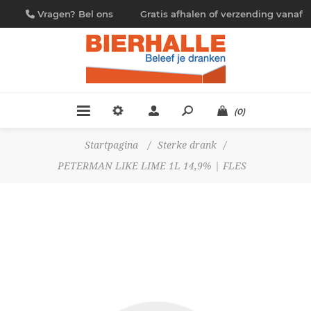
Vragen? Bel ons
Gratis afhalen of verzending vanaf
09/230.88.44
€ 4,95
(0)
Startpagina
/
Sterke drank
/
PETERMAN LIKE LIME 1L 14,9% | FLES