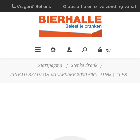
Vragen? Bel ons
Gratis afhalen of verzending vanaf
09/230.88.44
€ 4,95
(0)
Startpagina
/
Sterke drank
/
PINEAU BEAULON MILLESIME 2000 50CL *18% | FLES