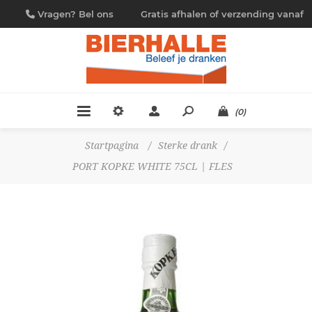
Vragen? Bel ons
Gratis afhalen of verzending vanaf
09/230.88.44
€ 4,95
(0)
Startpagina
/
Sterke drank
/
PORT KOPKE WHITE 75CL | FLES