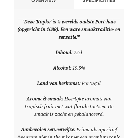
OVERVIEW
SPECIFICATIES
"Deze 'Kopke' is 's werelds oudste Port-huis
(opgericht in 1638). Een ware smaaktraditie- en
sensatie!"
Inhoud:
75cl
Alcohol:
19,5%
Land van herkomst:
Portugal
Aroma & smaak:
Heerlijke aroma's van
tropisch fruit met wat florale toetsen. De
smaak is zacht en gebalanceerd.
Aanbevolen serveerwijze:
Prima als aperitief
(waarom niet in the mix met een premium tonic