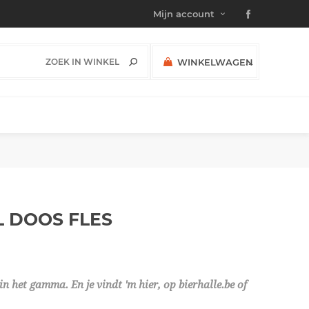
Mijn account
WINKELWAGEN
(0)
SUBTOTAAL:
CL DOOS
FLES
n het gamma. En je vindt 'm hier, op bierhalle.be of