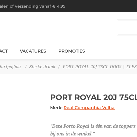
halen of verzending vanaf € 4,95
ACT
VACATURES
PROMOTIES
tartpagina
/
Sterke drank
/
PORT ROYAL 20J 75CL DOOS | FLES
PORT ROYAL 20J 75
Merk:
Real Companhia Velha
"Deze Porto Royal is één van de toppers i
bij ons in de winkel."