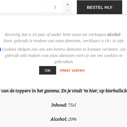
+
BESTEL NU!
-
Bevestig dat u 18 jaar of ouder bent want we verkopen
alcohol
.
Door gebruik te maken van onze diensten, verklaart u 18+ te zijn
Cookies Helpen ons om een betere diensten te kunnen verlenen. Als 
gebruik wilt maken van onze diensten stem je toe om cookies te
gebruiken
OVERVIEW
SPECIFICATIES
Meer weten
OK
van de toppers in het gamma. En je vindt 'm hier, op bierhalle.be
Inhoud:
75cl
Alcohol:
20%