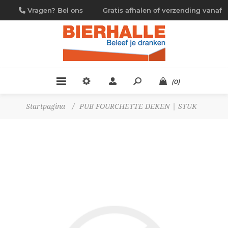
Vragen? Bel ons
Gratis afhalen of verzending vanaf
09/230.88.44
€ 4,95
(0)
Startpagina
/
PUB FOURCHETTE DEKEN | STUK