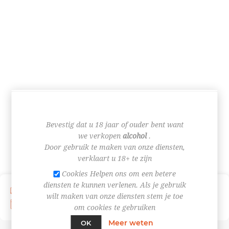
CATEGORIEËN
Bevestig dat u 18 jaar of ouder bent want
we verkopen
alcohol
.
Door gebruik te maken van onze diensten,
verklaart u 18+ te zijn
Cookies Helpen ons om een betere
diensten te kunnen verlenen. Als je gebruik
Verzending vanaf € 4,95
Afhaal in de winkel
wilt maken van onze diensten stem je toe
U ontvangt het afhaal- of leveringsmoment via mail
om cookies te gebruiken
Meer weten
OK