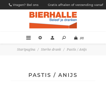
Vragen? Bel ons
Gratis afhalen of verzending vanaf
09/230.88.44
€ 4,95
(0)
Startpagina
/
Sterke drank
/
Pastis / Anijs
PASTIS / ANIJS