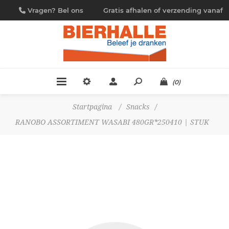
Vragen? Bel ons
Gratis afhalen of verzending vanaf
09/230.88.44
€ 4,95
(0)
Startpagina
/
Snacks
/
RANOBO ASSORTIMENT WASABI 480GR*250410 | STUK