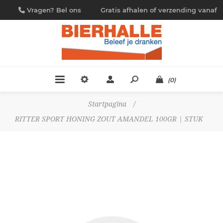
Vragen? Bel ons
Gratis afhalen of verzending vanaf
09/230.88.44
€ 4,95
(0)
Startpagina
/
RITTER SPORT HONING ZOUT AMANDEL 100GR | STUK