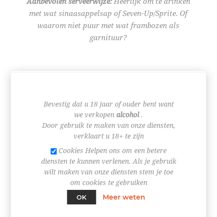
Aanbevolen serveerwijze:
Heerlijk om te drinken
met wat sinaasappelsap of Seven-Up/Sprite. Of
waarom niet puur met wat frambozen als
garnituur?
€ 21,49
Bevestig dat u 18 jaar of ouder bent want
we verkopen
alcohol
.
Door gebruik te maken van onze diensten,
+
verklaart u 18+ te zijn
-
Cookies Helpen ons om een betere
diensten te kunnen verlenen. Als je gebruik
BESTEL NU!
wilt maken van onze diensten stem je toe
om cookies te gebruiken
Meer weten
OK