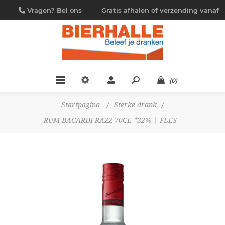
Vragen? Bel ons
Gratis afhalen of verzending vanaf
09/230.88.44
€ 4,95
(0)
Startpagina
/
Sterke drank
/
RUM BACARDI RAZZ 70CL *32% | FLES