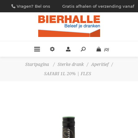
Vragen? Bel ons
Gratis afhalen of verzending vanaf
09/230.88.44
€ 4,95
(0)
Startpagina
/
Sterke drank
/
Aperitief
/
SAFARI 1L 20% | FLES