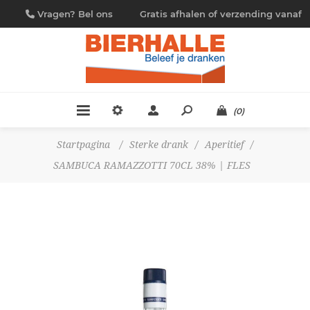
Vragen? Bel ons
Gratis afhalen of verzending vanaf
09/230.88.44
€ 4,95
(0)
Startpagina
/
Sterke drank
/
Aperitief
/
SAMBUCA RAMAZZOTTI 70CL 38% | FLES