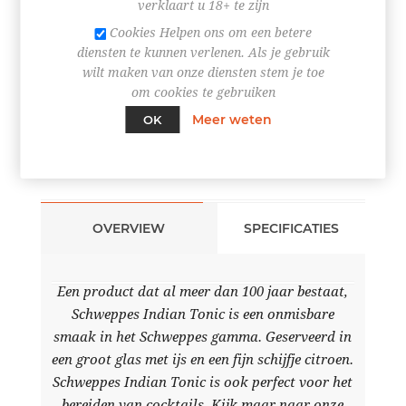
+
verklaart u 18+ te zijn
-
Cookies Helpen ons om een betere
diensten te kunnen verlenen. Als je gebruik
BESTEL NU!
wilt maken van onze diensten stem je toe
om cookies te gebruiken
Meer weten
OK
OVERVIEW
SPECIFICATIES
Een product dat al meer dan 100 jaar bestaat,
Schweppes Indian Tonic is een onmisbare
smaak in het Schweppes gamma. Geserveerd in
een groot glas met ijs en een fijn schijfje citroen.
Schweppes Indian Tonic is ook perfect voor het
bereiden van cocktails. Kijk maar naar onze