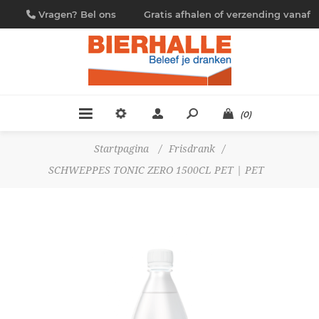
Vragen? Bel ons
Gratis afhalen of verzending vanaf
09/230.88.44
€ 4,95
(0)
Startpagina
/
Frisdrank
/
SCHWEPPES TONIC ZERO 1500CL PET | PET