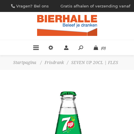
Vragen? Bel ons
Gratis afhalen of verzending vanaf
09/230.88.44
€ 4,95
(0)
Startpagina
/
Frisdrank
/
SEVEN UP 20CL | FLES