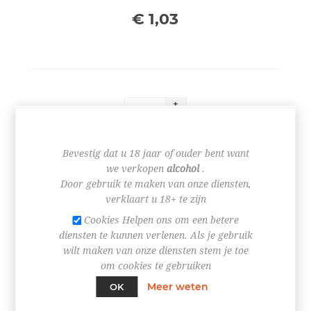
€ 1,03
+
-
BESTEL NU!
Bevestig dat u 18 jaar of ouder bent want
we verkopen
alcohol
.
Door gebruik te maken van onze diensten,
verklaart u 18+ te zijn
Cookies Helpen ons om een betere
diensten te kunnen verlenen. Als je gebruik
wilt maken van onze diensten stem je toe
om cookies te gebruiken
SPECIFICATIES
Meer weten
OK