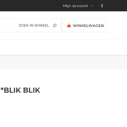
Mijn account
WINKELWAGEN
(0)
SUBTOTAAL:
 *BLIK
BLIK