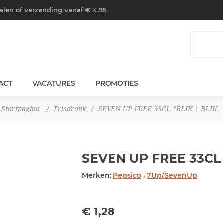
halen of verzending vanaf € 4,95
ACT
VACATURES
PROMOTIES
Startpagina
/
Frisdrank
/
SEVEN UP FREE 33CL *BLIK | BLIK
SEVEN UP FREE 33CL
Merken:
Pepsico
,
7Up/SevenUp
€ 1,28