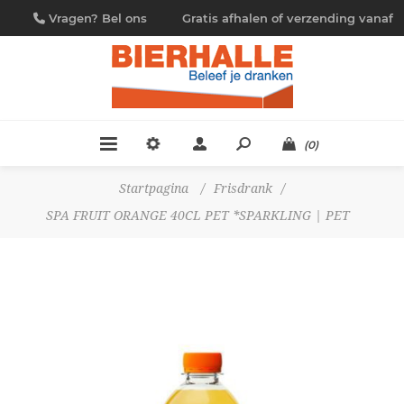
Vragen? Bel ons
Gratis afhalen of verzending vanaf
09/230.88.44
€ 4,95
(0)
Startpagina
/
Frisdrank
/
SPA FRUIT ORANGE 40CL PET *SPARKLING | PET