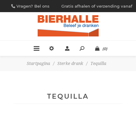
Vragen? Bel ons
Gratis afhalen of verzending vanaf
09/230.88.44
€ 4,95
(0)
Startpagina
/
Sterke drank
/
Tequilla
TEQUILLA