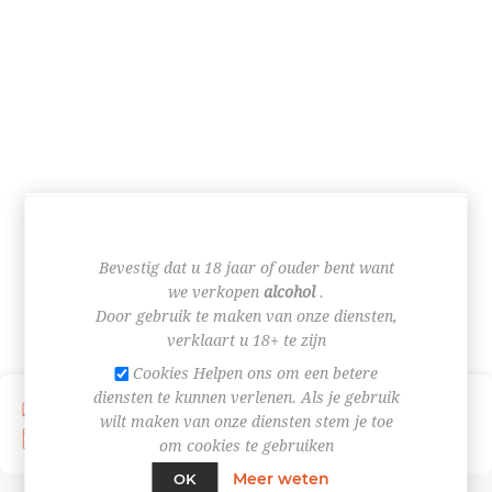
CATEGORIEËN
Bevestig dat u 18 jaar of ouder bent want
we verkopen
alcohol
.
Door gebruik te maken van onze diensten,
verklaart u 18+ te zijn
Cookies Helpen ons om een betere
diensten te kunnen verlenen. Als je gebruik
Verzending vanaf € 4,95
Afhaal in de winkel
wilt maken van onze diensten stem je toe
U ontvangt het afhaal- of leveringsmoment via mail
om cookies te gebruiken
Meer weten
OK