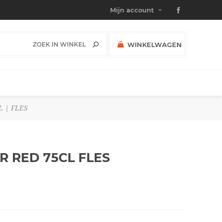
Mijn account
WINKELWAGEN
(0)
SUBTOTAAL:
 | FLES
R RED 75CL
FLES