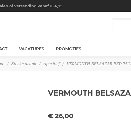
halen of verzending vanaf € 4,95
ACT
VACATURES
PROMOTIES
na
/
Sterke drank
/
Aperitief
/
VERMOUTH BELSAZAR RED 75CL
VERMOUTH BELSAZA
€ 26,00