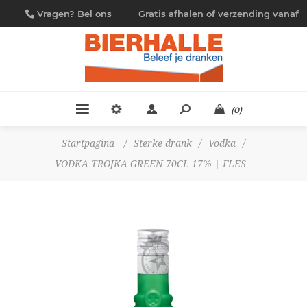
Vragen? Bel ons
Gratis afhalen of verzending vanaf
09/230.88.44
€ 4,95
(0)
Startpagina
/
Sterke drank
/
Vodka
/
VODKA TROJKA GREEN 70CL 17% | FLES