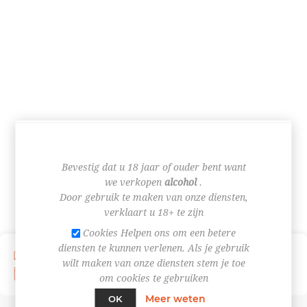
CATEGORIEËN
Bevestig dat u 18 jaar of ouder bent want
we verkopen
alcohol
.
Door gebruik te maken van onze diensten,
verklaart u 18+ te zijn
Cookies Helpen ons om een betere
diensten te kunnen verlenen. Als je gebruik
Verzending vanaf € 4,95
Afhaal in de winkel
wilt maken van onze diensten stem je toe
U ontvangt het afhaal- of leveringsmoment via mail
om cookies te gebruiken
Meer weten
OK