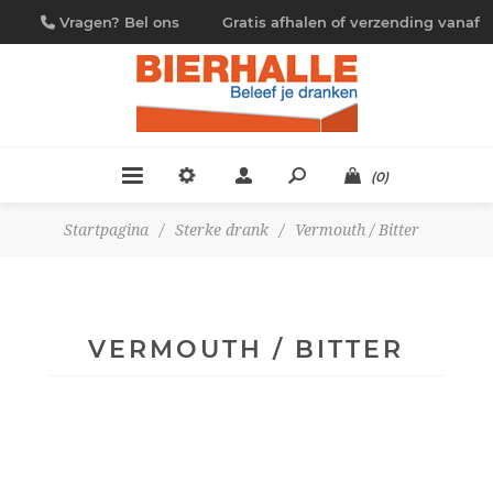
Vragen? Bel ons
Gratis afhalen of verzending vanaf
09/230.88.44
€ 4,95
(0)
Startpagina
/
Sterke drank
/
Vermouth / Bitter
VERMOUTH / BITTER