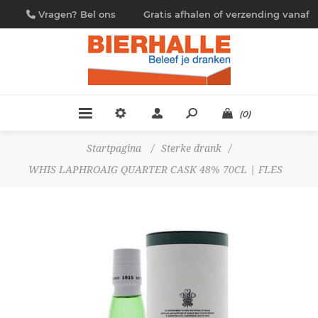
Vragen? Bel ons
Gratis afhalen of verzending vanaf
09/230.88.44
€ 4,95
(0)
Startpagina
/
Sterke drank
/
WHIS LAPHROAIG QUARTER CASK 48% 70CL | FLES