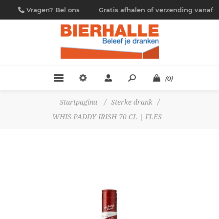
Vragen? Bel ons
Gratis afhalen of verzending vanaf
09/230.88.44
€ 4,95
(0)
Startpagina
/
Sterke drank
/
WHIS PADDY IRISH 70 CL | FLES