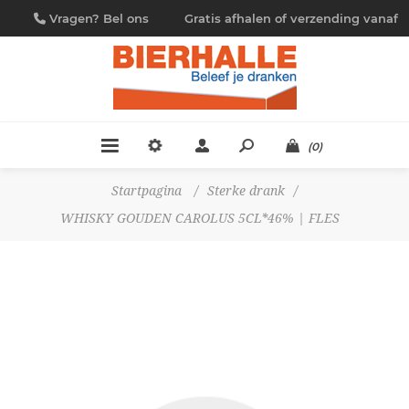
Vragen? Bel ons
Gratis afhalen of verzending vanaf
09/230.88.44
€ 4,95
(0)
Startpagina
/
Sterke drank
/
WHISKY GOUDEN CAROLUS 5CL*46% | FLES