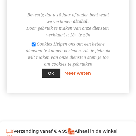
€ 2,45
Bevestig dat u 18 jaar of ouder bent want
we verkopen
alcohol
.
Door gebruik te maken van onze diensten,
verklaart u 18+ te zijn
Cookies Helpen ons om een betere
+
diensten te kunnen verlenen. Als je gebruik
-
wilt maken van onze diensten stem je toe
om cookies te gebruiken
BESTEL NU!
Meer weten
OK
Verzending vanaf € 4,95
Afhaal in de winkel