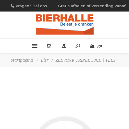
Vragen? Bel ons
Gratis afhalen of verzending vanaf
09/230.88.44
€ 4,95
(0)
Startpagina
/
Bier
/
ZEEVONK TRIPEL 33CL | FLES