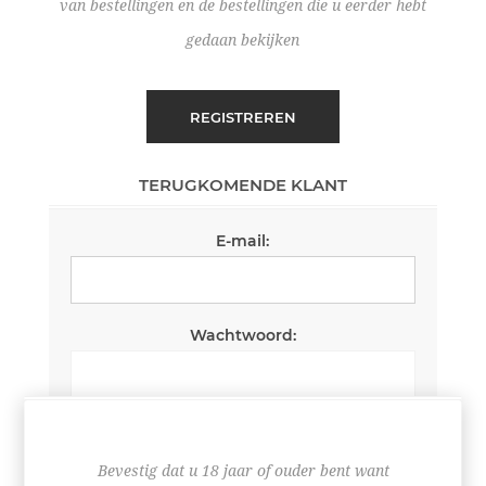
van bestellingen en de bestellingen die u eerder hebt
gedaan bekijken
REGISTREREN
TERUGKOMENDE KLANT
E-mail:
Wachtwoord:
Wachtwoord onthouden
Wachtwoord vergeten?
Bevestig dat u 18 jaar of ouder bent want