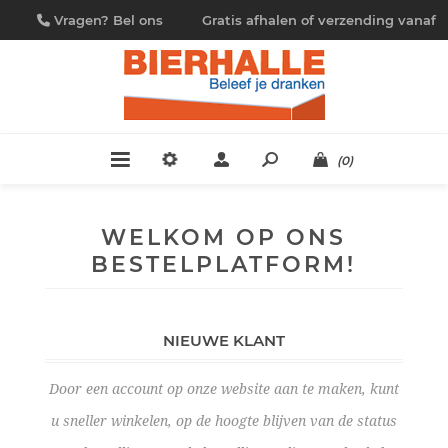
Vragen? Bel ons
Gratis afhalen of verzending vanaf
09/230.88.44
€ 4,95
(0)
WELKOM OP ONS
BESTELPLATFORM!
NIEUWE KLANT
Door een account op onze website aan te maken, kunt
u sneller winkelen, op de hoogte blijven van de status