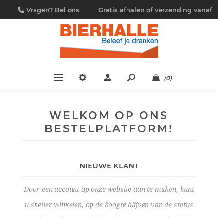
Vragen? Bel ons
Gratis afhalen of verzending vanaf
09/230.88.44
€ 4,95
(0)
WELKOM OP ONS
BESTELPLATFORM!
NIEUWE KLANT
Door een account op onze website aan te maken, kunt
u sneller winkelen, op de hoogte blijven van de status