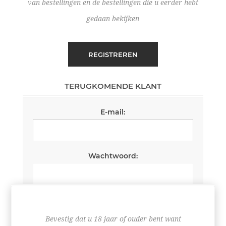
van bestellingen en de bestellingen die u eerder hebt
gedaan bekijken
REGISTREREN
TERUGKOMENDE KLANT
E-mail:
Wachtwoord:
Wachtwoord onthouden
Wachtwoord vergeten?
Bevestig dat u 18 jaar of ouder bent want