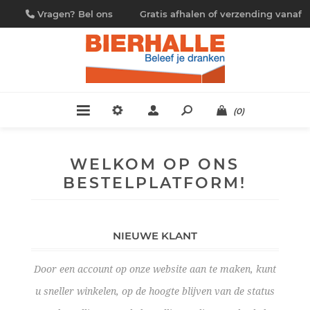
Vragen? Bel ons
Gratis afhalen of verzending vanaf
09/230.88.44
€ 4,95
(0)
WELKOM OP ONS
BESTELPLATFORM!
NIEUWE KLANT
Door een account op onze website aan te maken, kunt
u sneller winkelen, op de hoogte blijven van de status