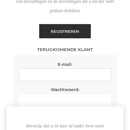
van bestellingen en de bestellingen die u eerder hebt
gedaan bekijken
REGISTREREN
TERUGKOMENDE KLANT
E-mail:
Wachtwoord:
Wachtwoord onthouden
Wachtwoord vergeten?
Bevestig dat u 18 jaar of ouder bent want