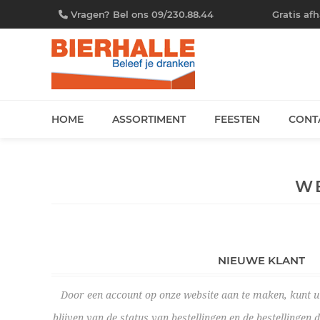
Vragen? Bel ons 09/230.88.44
Gratis af
HOME
ASSORTIMENT
FEESTEN
CONT
W
NIEUWE KLANT
Door een account op onze website aan te maken, kunt u 
blijven van de status van bestellingen en de bestellingen 