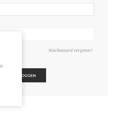
ouden
Wachtwoord vergeten?
je
INLOGGEN