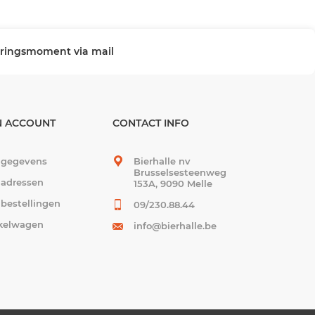
veringsmoment via mail
N ACCOUNT
CONTACT INFO
 gegevens
Bierhalle nv
Brusselsesteenweg
 adressen
153A, 9090 Melle
 bestellingen
09/230.88.44
kelwagen
info@bierhalle.be