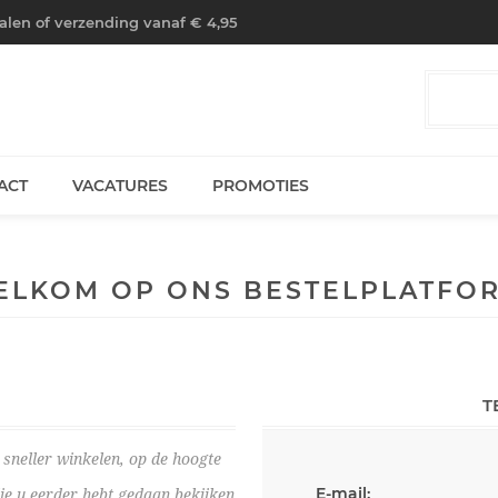
halen of verzending vanaf € 4,95
ACT
VACATURES
PROMOTIES
ELKOM OP ONS BESTELPLATFOR
T
sneller winkelen, op de hoogte
E-mail:
die u eerder hebt gedaan bekijken