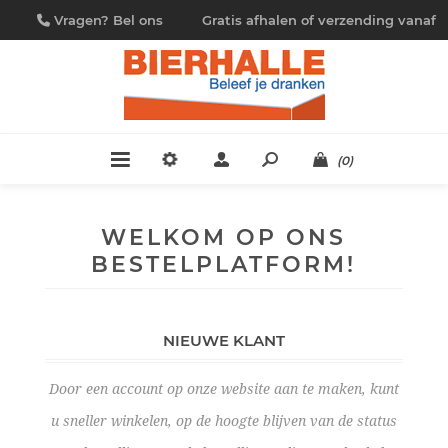
Vragen? Bel ons
Gratis afhalen of verzending vanaf
09/230.88.44
€ 4,95
(0)
WELKOM OP ONS
BESTELPLATFORM!
NIEUWE KLANT
Door een account op onze website aan te maken, kunt
u sneller winkelen, op de hoogte blijven van de status