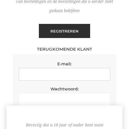
van bestellingen en de bestellingen die u eerder hebt
gedaan bekijken
REGISTREREN
TERUGKOMENDE KLANT
E-mail:
Wachtwoord:
Wachtwoord onthouden
Wachtwoord vergeten?
Bevestig dat u 18 jaar of ouder bent want