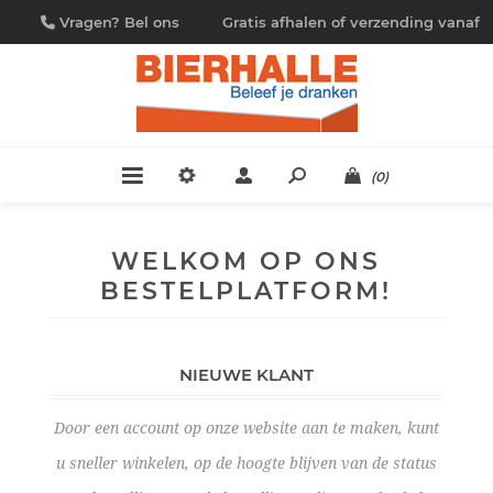
Vragen? Bel ons
Gratis afhalen of verzending vanaf
09/230.88.44
€ 4,95
(0)
WELKOM OP ONS
BESTELPLATFORM!
NIEUWE KLANT
Door een account op onze website aan te maken, kunt
u sneller winkelen, op de hoogte blijven van de status