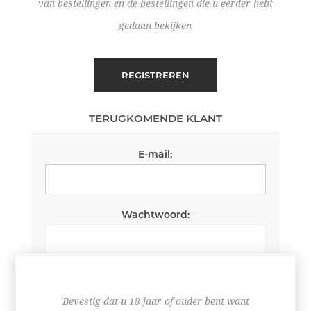
van bestellingen en de bestellingen die u eerder hebt
gedaan bekijken
REGISTREREN
TERUGKOMENDE KLANT
E-mail:
Wachtwoord:
Wachtwoord onthouden
Wachtwoord vergeten?
Bevestig dat u 18 jaar of ouder bent want