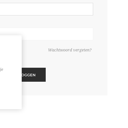
ouden
Wachtwoord vergeten?
je
INLOGGEN