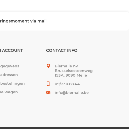
veringsmoment via mail
N ACCOUNT
CONTACT INFO
 gegevens
Bierhalle nv
Brusselsesteenweg
 adressen
153A, 9090 Melle
 bestellingen
09/230.88.44
kelwagen
info@bierhalle.be