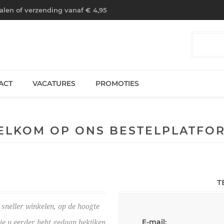
halen of verzending vanaf € 4,95
ACT
VACATURES
PROMOTIES
ELKOM OP ONS BESTELPLATFOR
T
sneller winkelen, op de hoogte
E-mail:
die u eerder hebt gedaan bekijken