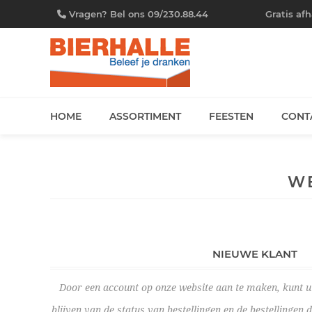
Vragen? Bel ons 09/230.88.44
Gratis af
HOME
ASSORTIMENT
FEESTEN
CONT
W
NIEUWE KLANT
Door een account op onze website aan te maken, kunt u 
blijven van de status van bestellingen en de bestellingen 