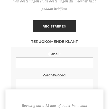
van bestellingen en de bestellingen die u eerder hebt
gedaan bekijken
REGISTREREN
TERUGKOMENDE KLANT
E-mail:
Wachtwoord:
Wachtwoord onthouden
Wachtwoord vergeten?
Bevestig dat u 18 jaar of ouder bent want