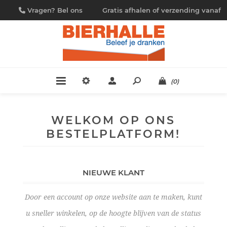
Vragen? Bel ons
Gratis afhalen of verzending vanaf
09/230.88.44
€ 4,95
(0)
WELKOM OP ONS
BESTELPLATFORM!
NIEUWE KLANT
Door een account op onze website aan te maken, kunt
u sneller winkelen, op de hoogte blijven van de status