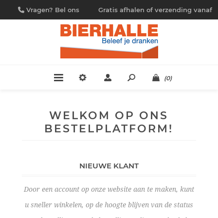
Vragen? Bel ons
Gratis afhalen of verzending vanaf
09/230.88.44
€ 4,95
(0)
WELKOM OP ONS
BESTELPLATFORM!
NIEUWE KLANT
Door een account op onze website aan te maken, kunt
u sneller winkelen, op de hoogte blijven van de status