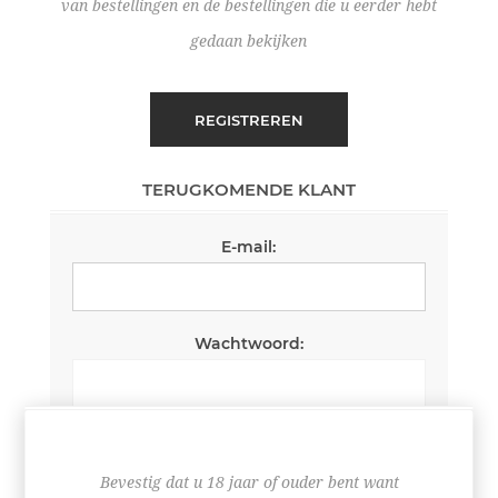
van bestellingen en de bestellingen die u eerder hebt
gedaan bekijken
REGISTREREN
TERUGKOMENDE KLANT
E-mail:
Wachtwoord:
Wachtwoord onthouden
Wachtwoord vergeten?
Bevestig dat u 18 jaar of ouder bent want