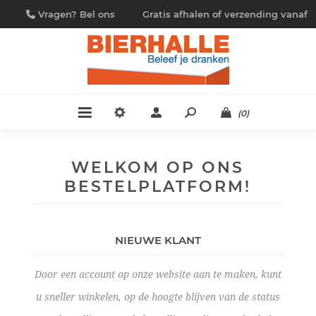
Vragen? Bel ons
Gratis afhalen of verzending vanaf
09/230.88.44
€ 4,95
(0)
WELKOM OP ONS
BESTELPLATFORM!
NIEUWE KLANT
Door een account op onze website aan te maken, kunt
u sneller winkelen, op de hoogte blijven van de status