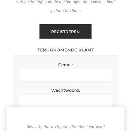
van bestellingen en de bestellingen die u eerder hebt
gedaan bekijken
REGISTREREN
TERUGKOMENDE KLANT
E-mail:
Wachtwoord:
Wachtwoord onthouden
Wachtwoord vergeten?
Bevestig dat u 18 jaar of ouder bent want