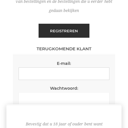
van bestellingen en de bestellingen die u eerder hebt
gedaan bekijken
REGISTREREN
TERUGKOMENDE KLANT
E-mail:
Wachtwoord:
Wachtwoord onthouden
Wachtwoord vergeten?
Bevestig dat u 18 jaar of ouder bent want