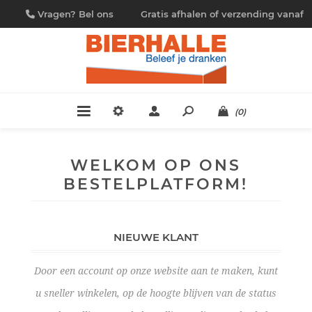
Vragen? Bel ons
Gratis afhalen of verzending vanaf
09/230.88.44
€ 4,95
(0)
WELKOM OP ONS
BESTELPLATFORM!
NIEUWE KLANT
Door een account op onze website aan te maken, kunt
u sneller winkelen, op de hoogte blijven van de status