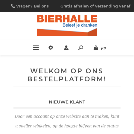
Vragen? Bel ons
Gratis afhalen of verzending vanaf
09/230.88.44
€ 4,95
(0)
WELKOM OP ONS
BESTELPLATFORM!
NIEUWE KLANT
Door een account op onze website aan te maken, kunt
u sneller winkelen, op de hoogte blijven van de status