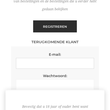
van bestellingen en de bestellingen die u eerder hebt
gedaan bekijken
REGISTREREN
TERUGKOMENDE KLANT
E-mail:
Wachtwoord:
Wachtwoord onthouden
Wachtwoord vergeten?
Bevestig dat u 18 jaar of ouder bent want