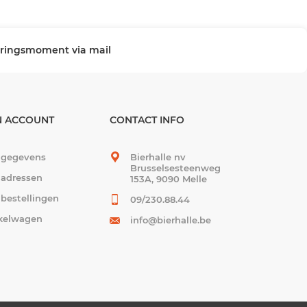
veringsmoment via mail
N ACCOUNT
CONTACT INFO
 gegevens
Bierhalle nv
Brusselsesteenweg
 adressen
153A, 9090 Melle
 bestellingen
09/230.88.44
kelwagen
info@bierhalle.be