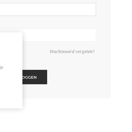
ouden
Wachtwoord vergeten?
je
INLOGGEN