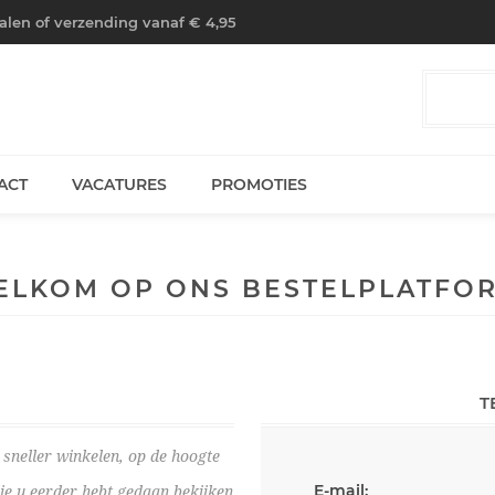
halen of verzending vanaf € 4,95
ACT
VACATURES
PROMOTIES
ELKOM OP ONS BESTELPLATFOR
T
sneller winkelen, op de hoogte
E-mail:
die u eerder hebt gedaan bekijken