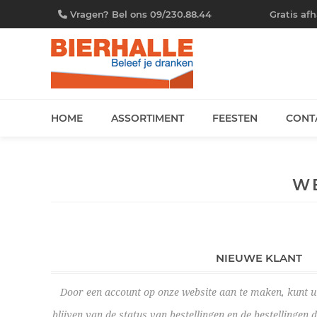
Vragen? Bel ons 09/230.88.44
Gratis af
HOME
ASSORTIMENT
FEESTEN
CONT
W
NIEUWE KLANT
Door een account op onze website aan te maken, kunt u 
blijven van de status van bestellingen en de bestellingen 