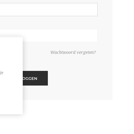
ouden
Wachtwoord vergeten?
je
INLOGGEN