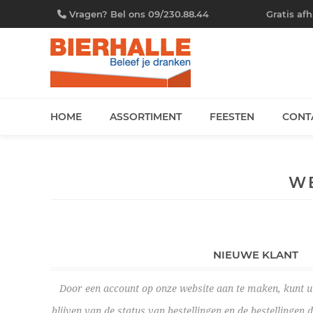
Vragen? Bel ons 09/230.88.44
Gratis af
HOME
ASSORTIMENT
FEESTEN
CONT
W
NIEUWE KLANT
Door een account op onze website aan te maken, kunt u 
blijven van de status van bestellingen en de bestellingen 