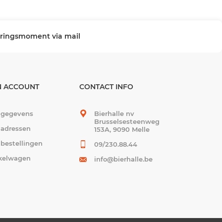
veringsmoment via mail
N ACCOUNT
CONTACT INFO
 gegevens
Bierhalle nv
Brusselsesteenweg
 adressen
153A, 9090 Melle
 bestellingen
09/230.88.44
kelwagen
info@bierhalle.be