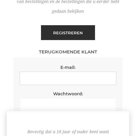
van bestellingen en de bestellingen die u eerder hebt
gedaan bekijken
REGISTREREN
TERUGKOMENDE KLANT
E-mail:
Wachtwoord:
Wachtwoord onthouden
Wachtwoord vergeten?
Bevestig dat u 18 jaar of ouder bent want