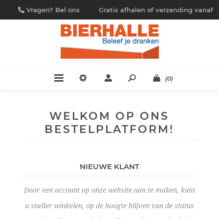
Vragen? Bel ons
Gratis afhalen of verzending vanaf
09/230.88.44
€ 4,95
(0)
WELKOM OP ONS
BESTELPLATFORM!
NIEUWE KLANT
Door een account op onze website aan te maken, kunt
u sneller winkelen, op de hoogte blijven van de status