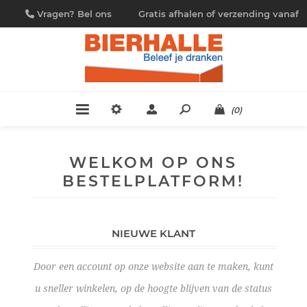
Vragen? Bel ons
Gratis afhalen of verzending vanaf
09/230.88.44
€ 4,95
(0)
WELKOM OP ONS
BESTELPLATFORM!
NIEUWE KLANT
Door een account op onze website aan te maken, kunt
u sneller winkelen, op de hoogte blijven van de status