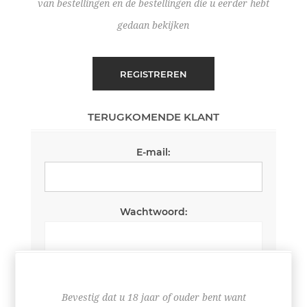
van bestellingen en de bestellingen die u eerder hebt
gedaan bekijken
REGISTREREN
TERUGKOMENDE KLANT
E-mail:
Wachtwoord:
Wachtwoord onthouden
Wachtwoord vergeten?
Bevestig dat u 18 jaar of ouder bent want