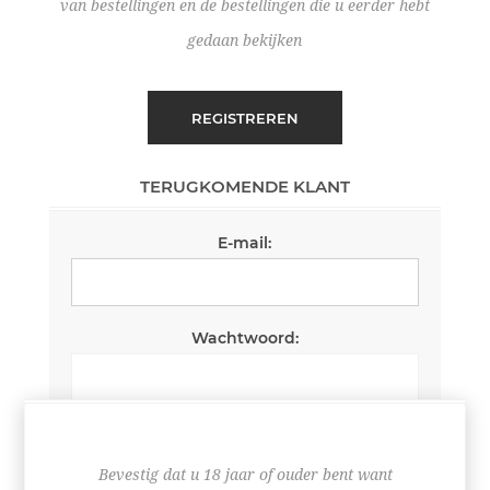
van bestellingen en de bestellingen die u eerder hebt
gedaan bekijken
REGISTREREN
TERUGKOMENDE KLANT
E-mail:
Wachtwoord:
Wachtwoord onthouden
Wachtwoord vergeten?
Bevestig dat u 18 jaar of ouder bent want