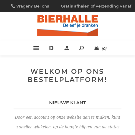
Vragen? Bel ons
Gratis afhalen of verzending vanaf
09/230.88.44
€ 4,95
(0)
WELKOM OP ONS
BESTELPLATFORM!
NIEUWE KLANT
Door een account op onze website aan te maken, kunt
u sneller winkelen, op de hoogte blijven van de status