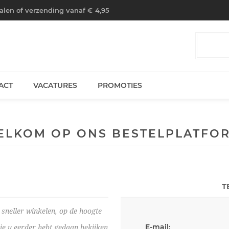
halen of verzending vanaf € 4,95
ACT
VACATURES
PROMOTIES
ELKOM OP ONS BESTELPLATFOR
T
sneller winkelen, op de hoogte
E-mail:
die u eerder hebt gedaan bekijken