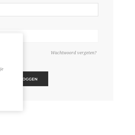
ouden
Wachtwoord vergeten?
je
INLOGGEN