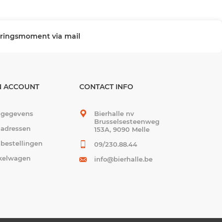
veringsmoment via mail
N ACCOUNT
CONTACT INFO
 gegevens
Bierhalle nv
Brusselsesteenweg
 adressen
153A, 9090 Melle
 bestellingen
09/230.88.44
kelwagen
info@bierhalle.be