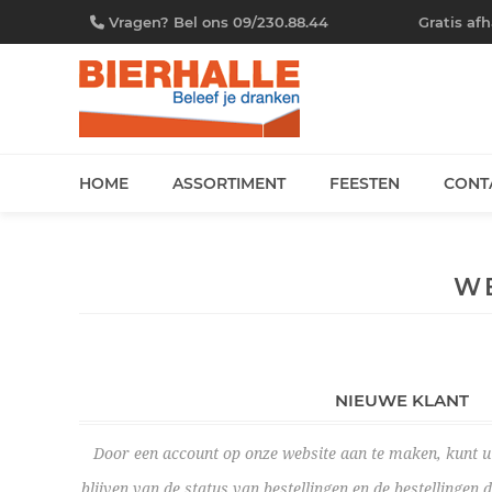
Vragen? Bel ons 09/230.88.44
Gratis af
HOME
ASSORTIMENT
FEESTEN
CONT
W
NIEUWE KLANT
Door een account op onze website aan te maken, kunt u 
blijven van de status van bestellingen en de bestellingen 