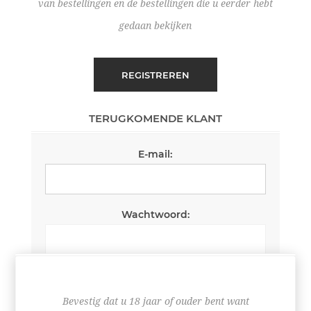
van bestellingen en de bestellingen die u eerder hebt
gedaan bekijken
REGISTREREN
TERUGKOMENDE KLANT
E-mail:
Wachtwoord:
Wachtwoord onthouden
Wachtwoord vergeten?
Bevestig dat u 18 jaar of ouder bent want