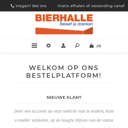
Vragen? Bel ons
Gratis afhalen of verzending vanaf
09/230.88.44
€ 4,95
(0)
WELKOM OP ONS
BESTELPLATFORM!
NIEUWE KLANT
Door een account op onze website aan te maken, kunt
u sneller winkelen, op de hoogte blijven van de status