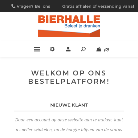
Vragen? Bel ons
Gratis afhalen of verzending vanaf
09/230.88.44
€ 4,95
(0)
WELKOM OP ONS
BESTELPLATFORM!
NIEUWE KLANT
Door een account op onze website aan te maken, kunt
u sneller winkelen, op de hoogte blijven van de status