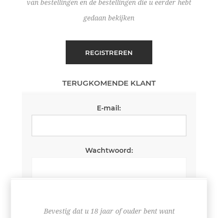
van bestellingen en de bestellingen die u eerder hebt
gedaan bekijken
REGISTREREN
TERUGKOMENDE KLANT
E-mail:
Wachtwoord:
Wachtwoord onthouden
Wachtwoord vergeten?
Bevestig dat u 18 jaar of ouder bent want