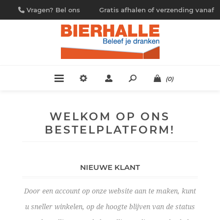
Vragen? Bel ons
Gratis afhalen of verzending vanaf
09/230.88.44
€ 4,95
(0)
WELKOM OP ONS
BESTELPLATFORM!
NIEUWE KLANT
Door een account op onze website aan te maken, kunt
u sneller winkelen, op de hoogte blijven van de status