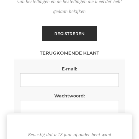
van bestellingen en de bestellingen die u eerder hebt
gedaan bekijken
REGISTREREN
TERUGKOMENDE KLANT
E-mail:
Wachtwoord:
Wachtwoord onthouden
Wachtwoord vergeten?
Bevestig dat u 18 jaar of ouder bent want