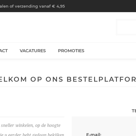
halen of verzending vanaf € 4,95
ACT
VACATURES
PROMOTIES
ELKOM OP ONS BESTELPLATFOR
T
sneller winkelen, op de hoogte
E-mail:
die u eerder hebt gedaan bekijken