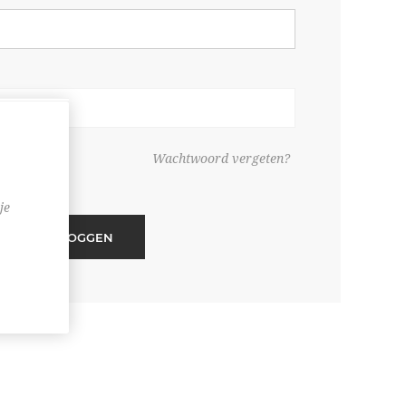
ouden
Wachtwoord vergeten?
je
INLOGGEN