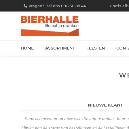
Vragen? Bel ons 09/230.88.44
Gratis af
HOME
ASSORTIMENT
FEESTEN
CONT
W
NIEUWE KLANT
Door een account op onze website aan te maken, kunt u 
blijven van de status van bestellingen en de bestellingen 