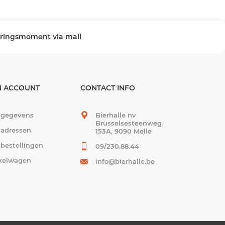
veringsmoment via mail
N ACCOUNT
CONTACT INFO
 gegevens
Bierhalle nv
Brusselsesteenweg
 adressen
153A, 9090 Melle
 bestellingen
09/230.88.44
kelwagen
info@bierhalle.be