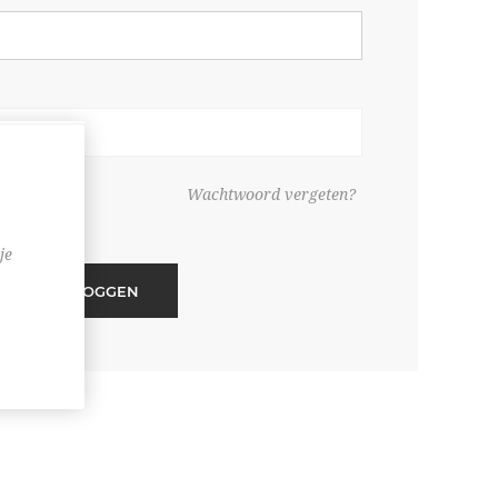
ouden
Wachtwoord vergeten?
je
INLOGGEN