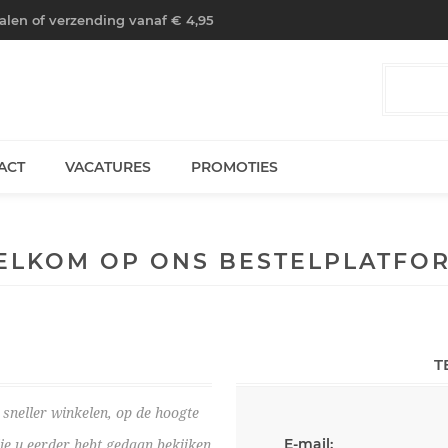
halen of verzending vanaf € 4,95
ACT
VACATURES
PROMOTIES
ELKOM OP ONS BESTELPLATFOR
T
sneller winkelen, op de hoogte
E-mail:
die u eerder hebt gedaan bekijken