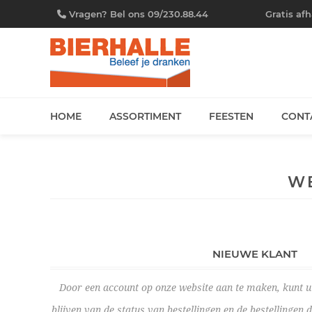
Vragen? Bel ons 09/230.88.44
Gratis af
HOME
ASSORTIMENT
FEESTEN
CONT
W
NIEUWE KLANT
Door een account op onze website aan te maken, kunt u 
blijven van de status van bestellingen en de bestellingen 